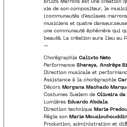
Bruits Marrons est une création q
vie de son compositeur, le music
(communautés d’esclaves marrons 
musiciens et quatre danseur.seus
une communauté éphémère qui ques
beauté. La création aura lieu au 
—
Chorégraphie
Calixto Neto
Performance
Shereya
,
Andrège B
Direction musicale et performan
Assistance à la chorégraphie
Ca
Décors
Morgana Machado Marq
Costumes Suelem de
Oliveira da
Lumières
Eduardo Abdala
Direction technique
Marie Predo
Régie son
Marie Mouslouhouddi
Production, administration et di