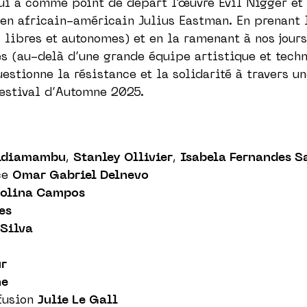
ui a comme point de départ l’œuvre Evil Nigger et 
ien africain-américain Julius Eastman. En prenant 
libres et autonomes) et en la ramenant à nos jours,
es (au-delà d’une grande équipe artistique et tech
tionne la résistance et la solidarité à travers un
Festival d’Automne 2025.
idiamambu
,
Stanley Ollivier
,
Isabela Fernandes S
ce
Omar Gabriel Delnevo
rolina Campos
ues
 Silva
ur
ne
ffusion
Julie Le Gall