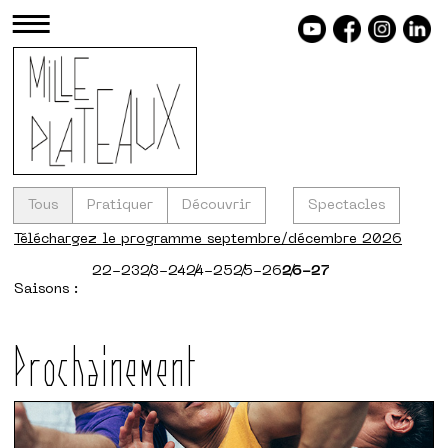
≡
Tous
Pratiquer
Découvrir
Spectacles
Téléchargez le programme septembre/décembre 2026
22-23
23-24
24-25
25-26
26-27
Saisons :
Prochainement