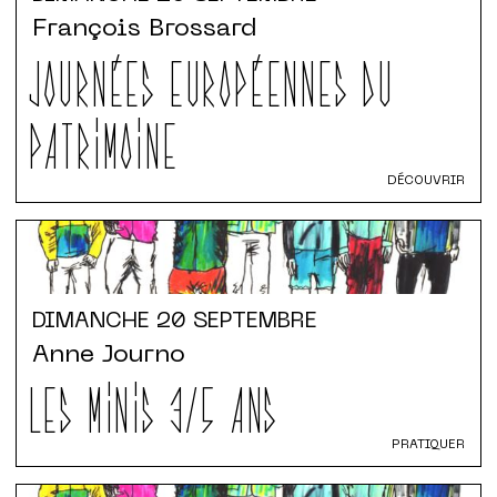
François Brossard
JOURNÉES EUROPÉENNES DU
PATRIMOINE
DÉCOUVRIR
DIMANCHE
20 SEPTEMBRE
Anne Journo
LES MINIS 3/5 ANS
PRATIQUER