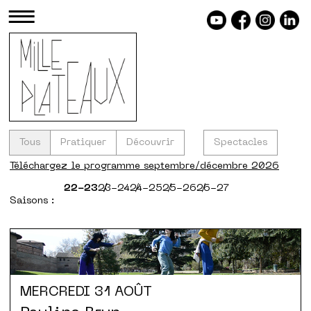
≡
Tous
Pratiquer
Découvrir
Spectacles
Téléchargez le programme septembre/décembre 2026
22-23
23-24
24-25
25-26
26-27
Saisons :
MERCREDI
31 AOÛT