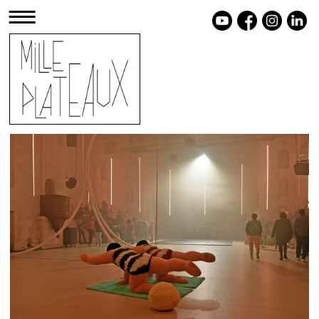
≡
Centre Chorégraphique National La
Rochelle
LE LIEU
Le Centre Chorégraphique National de La
Rochelle est certainement, parmi les dix-
neuf CCN de France, l’un des plus beaux.